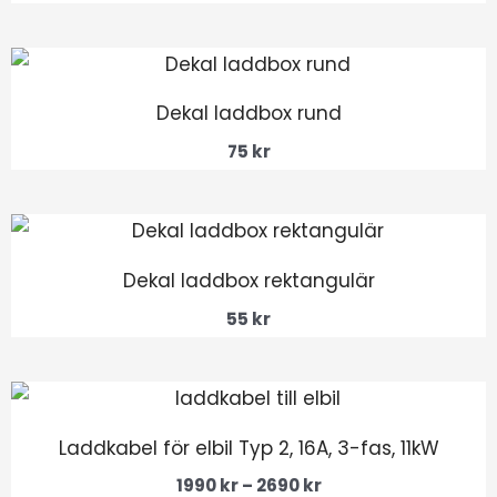
Dekal laddbox rund
75
kr
Dekal laddbox rektangulär
55
kr
Prisintervall:
1990 kr
till
Laddkabel för elbil Typ 2, 16A, 3-fas, 11kW
2690 kr
1990
kr
–
2690
kr