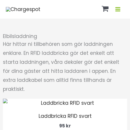
Hoppa
till
innehåll
Elbilsladdning
Här hittar ni tillbehören som gör laddningen
enklare. En RFID laddbricka gör det enkelt att
starta laddningen, våra dekaler gör det enkelt
för dina gäster att hitta laddaren i appen. En
extra laddkabel som alltid finns tillhands är
praktiskt.
Laddbricka RFID svart
95
kr