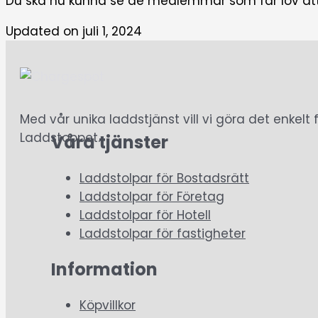
Du ska nu kunna se de medlemmar som får lov att l
Updated on juli 1, 2024
Med vår unika laddstjänst vill vi göra det enkel
Laddstoppet.
Våra tjänster
Laddstolpar för Bostadsrätt
Laddstolpar för Företag
Laddstolpar för Hotell
Laddstolpar för fastigheter
Information
Köpvillkor