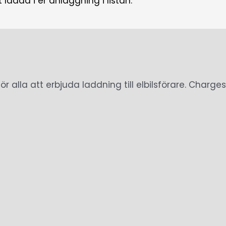
adda i er anläggning i listan.
t för alla att erbjuda laddning till elbilsförare. Ch