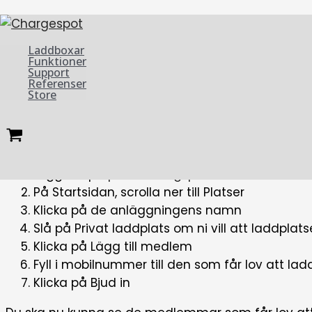
Hoppa
Begränsa åtkomst till medlemm
till
innehåll
Laddboxar
Funktioner
Support
Referenser
Store
Vill ni ha era laddplatser privata och inte synliga 
inställningar. Det innebär att endast de mobilnumm
Be medlemmen som vill använda era laddplatser
Sök
Logga in på
portal.chargspot.se
som admin
På Startsidan, scrolla ner till Platser
Klicka på de anläggningens namn
Slå på Privat laddplats om ni vill att laddpla
Klicka på Lägg till medlem
Fyll i mobilnummer till den som får lov att 
Klicka på Bjud in