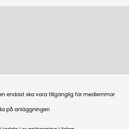
ar
på laddkartan kan ni ställa in detta i portalen. Den p
er som ni tillåter kan ladda på er plats.
 att ladda hem appen Chargespot och
skapa ett ko
tsen endast ska vara tillgänglig för medlemmar
ladda på anläggningen